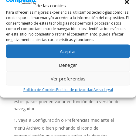
cookies
?
de las cookies
Sí. No sólo eliminar, también bloquear, de forma
Para ofrecer las mejores experiencias, utilizamos tecnologías como las
general o particular para un dominio específico.
cookies para almacenar y/o acceder a la información del dispositivo. El
consentimiento de estas tecnologías nos permitirá procesar datos
como el comportamiento de navegación o las identificaciones únicas
Para eliminar las
cookies
de un sitio web debe ir a la
en este sitio. No consentir o retirar el consentimiento, puede afectar
configuración de su navegador y allí podrá buscar las
negativamente a ciertas características y funciones.
asociadas al dominio en cuestión y proceder a su
eliminación.
Aceptar
Configuración de
cookies
para
Denegar
los navegadores más
polulares
Ver preferencias
A continuación le indicamos cómo acceder a una
Política de Cookies
Política de privacidad
Aviso Legal
cookie
determinada del navegador
Chrome
. Nota:
estos pasos pueden variar en función de la versión del
navegador:
Vaya a Configuración o Preferencias mediante el
menú Archivo o bien pinchando el icono de
personalización que aparece arriba a la derecha.