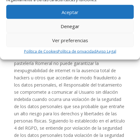
El Sitio Web cuenta con un certificado SSL (Secure
Aceptar
Socket Layer), que asegura que los datos personales
se transmiten de forma segura y confidencial, al ser la
Denegar
transmisión de los datos entre el servidor y el Usuario,
y en retroalimentación, totalmente cifrada o
Ver preferencias
encriptada.
Política de Cookies
Política de privacidad
Aviso Legal
Sin embargo, debido a que la página web de la
pastelería Romeral no puede garantizar la
inexpugnabilidad de internet ni la ausencia total de
hackers u otros que accedan de modo fraudulento a
los datos personales, el Responsable del tratamiento
se compromete a comunicar al Usuario sin dilación
indebida cuando ocurra una violación de la seguridad
de los datos personales que sea probable que entrañe
un alto riesgo para los derechos y libertades de las
personas físicas. Siguiendo lo establecido en el artículo
4 del RGPD, se entiende por violación de la seguridad
de los datos personales toda violación de la seguridad