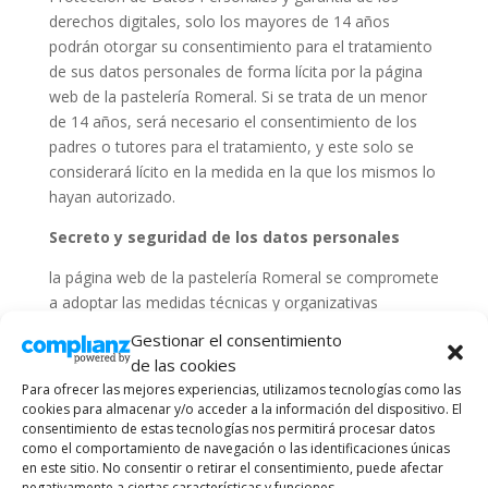
derechos digitales, solo los mayores de 14 años
podrán otorgar su consentimiento para el tratamiento
de sus datos personales de forma lícita por la página
web de la pastelería Romeral. Si se trata de un menor
de 14 años, será necesario el consentimiento de los
padres o tutores para el tratamiento, y este solo se
considerará lícito en la medida en la que los mismos lo
hayan autorizado.
Secreto y seguridad de los datos personales
la página web de la pastelería Romeral se compromete
a adoptar las medidas técnicas y organizativas
necesarias, según el nivel de seguridad adecuado al
Gestionar el consentimiento
riesgo de los datos recogidos, de forma que se
de las cookies
garantice la seguridad de los datos de carácter
Para ofrecer las mejores experiencias, utilizamos tecnologías como las
personal y se evite la destrucción, pérdida o alteración
cookies para almacenar y/o acceder a la información del dispositivo. El
accidental o ilícita de datos personales transmitidos,
consentimiento de estas tecnologías nos permitirá procesar datos
como el comportamiento de navegación o las identificaciones únicas
conservados o tratados de otra forma, o la
en este sitio. No consentir o retirar el consentimiento, puede afectar
comunicación o acceso no autorizados a dichos datos.
negativamente a ciertas características y funciones.